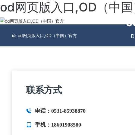
od网页版入口,OD（中
od网页版入口,OD（中国）官方
联系方式
电话：0531-85938870
手机：18601908580