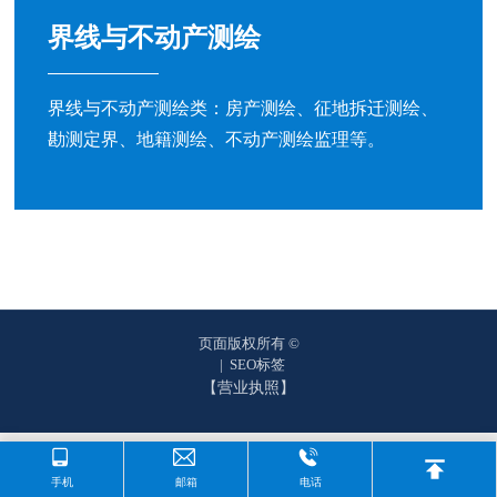
我
界线与不动产测绘
们
界线与不动产测绘类：房产测绘、征地拆迁测绘、
资
质
勘测定界、地籍测绘、不动产测绘监理等。
荣
誉
主
营
业
务
页面版权所有 ©
|
SEO标签
项
【营业执照】
目
案
例
手机
邮箱
电话