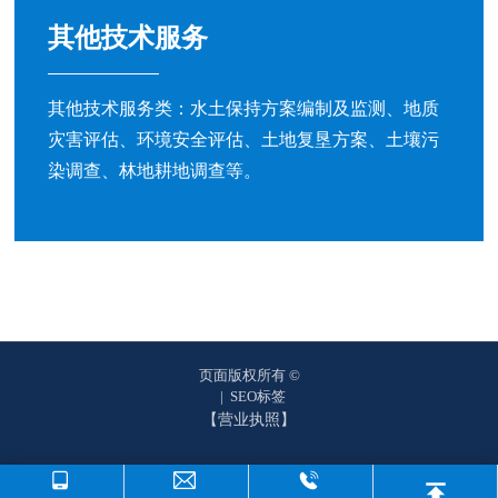
我
其他技术服务
们
其他技术服务类：水土保持方案编制及监测、地质
资
质
灾害评估、环境安全评估、土地复垦方案、土壤污
荣
染调查、林地耕地调查等。
誉
主
营
业
务
项
页面版权所有 ©
目
|
SEO标签
【营业执照】
案
例