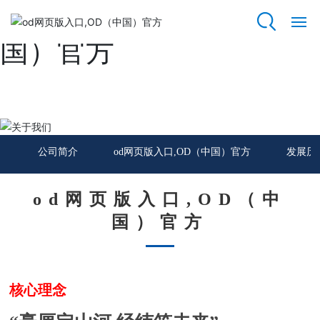
od网页版入口,OD（中
国）官方
网
站
od
网
关于我们
页
版
公司简介
od网页版入口,OD（中国）官方
发展历
入
口,
O
od网页版入口,OD（中
D
国）官方
（中
国）
官
方
核心理念
关
于