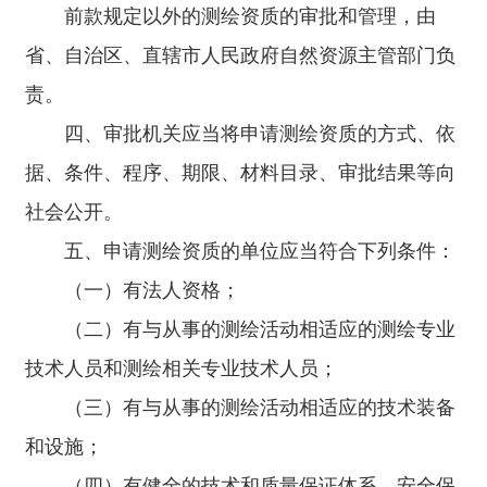
个工作日内，向申请单位颁发测绘资质证书；审批机关作
前款规定以外的测绘资质的审批和管理，由
出不予批准测绘资质决定的，应当说明理由，并告知申请
单位享有依法申请行政复议或者提起行政诉讼的权利。
省、自治区、直辖市人民政府自然资源主管部门负
十二、测绘资质证书有效期五年。测绘资质证书包括纸
责。
质证书和电子证书，纸质证书和电子证书具有同等法律效
力。 测绘资质证书样式由自然资源部统一规定。
四、审批机关应当将申请测绘资质的方式、依
十三、测绘单位需要延续依法取得的测绘资质证书有效期
的，应当在测绘资质证书有效期届满三十日前，向审批机
据、条件、程序、期限、材料目录、审批结果等向
关提出延续申请。 审批机关应当根据测绘单位的申
请，在测绘资质证书有效期届满前作出是否准予延续的决
社会公开。
定;逾期未作出决定的，视为准予延续。 十四、测绘单
五、申请测绘资质的单位应当符合下列条件：
位变更测绘资质等级或者专业类别的，应当按照本办法规
定的审批权限和程序重新申请办理测绘资质审批。 测
（一）有法人资格；
绘单位名称、注册地址、法定代表人发生变更的，应当向
审批机关提交有关部门的核准材料,申请换发新的测绘资质
（二）有与从事的测绘活动相适应的测绘专业
证书。 十五、测绘单位申请注销测绘资质证书的，审
技术人员和测绘相关专业技术人员；
批机关应当及时办理测绘资质证书注销手续。 十六、
测绘单位合并的，可以承继合并前的测绘资质等级和专业
（三）有与从事的测绘活动相适应的技术装备
类别。 测绘单位转制或者分立的，应当向相应的审批
机关重新申请测绘资质。 十七、测绘单位可以监理同
和设施；
一专业类别的同等级或者低等级测绘单位实施的该专业类
别的测绘项目。 十八、测绘单位取得测绘资质后，变
（四）有健全的技术和质量保证体系、安全保