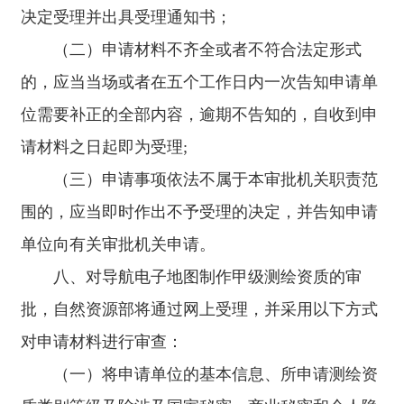
二十三、测绘单位依法取得测绘资质后，出现不符合其
决定受理并出具受理通知书；
测绘资质等级或者专业类别条件的，由县级以上人民政府
自然资源主管部门责令限期改正；逾期未改正至符合条件
（二）申请材料不齐全或者不符合法定形式
的，纳入测绘单位信用记录予以公示，并停止相应测绘资
的，应当当场或者在五个工作日内一次告知申请单
质所涉及的测绘活动。 二十四、违反本办法规定，未
取得测绘资质证书，擅自从事测绘活动的，以欺骗手段取
位需要补正的全部内容，逾期不告知的，自收到申
得测绘资质证书从事测绘活动的，依照《中华人民共和国
测绘法》第五十五条规定予以处罚。 测绘单位以欺
请材料之日起即为受理;
骗、贿赂等不正当手段取得测绘资质证书的，该单位在三
（三）申请事项依法不属于本审批机关职责范
年内再次申请测绘资质，审批机关不予受理。 二十
五、测绘单位测绘成果质量不合格的，依照《中华人民共
围的，应当即时作出不予受理的决定，并告知申请
和国测绘法》第六十三条规定予以处罚。 二十六、外
商投资企业测绘资质的申请、受理和审查， 依据外国
单位向有关审批机关申请。
的组织或者个人来华测绘管理有关规定办理。 测绘
资质分类分级标准 一、本标准分为通用标准、专业标
八、对导航电子地图制作甲级测绘资质的审
准两部分。凡申请测绘资质的单位，应当有法人资格，并
批，自然资源部将通过网上受理，并采用以下方式
同时达到通用标准和所申请专业类别的专业标准要求。
取得乙级测绘资质的测绘单位应在专业标准规定的作业
对申请材料进行审查：
限制范围内从事测绘活动,甲级测绘资质无作业范围限制。
二、申请单位应当提交下列材料的原件扫描件，并对
（一）将申请单位的基本信息、所申请测绘资
申请材料实质内容的真实性负责： （一）法人资格证