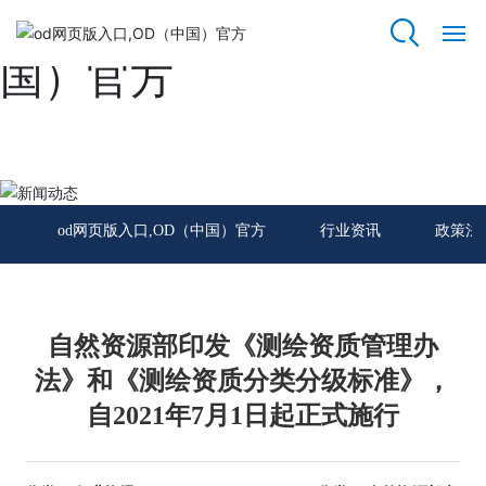
od网页版入口,OD（中
国）官方
网
站
od
网
新闻动态
页
版
od网页版入口,OD（中国）官方
行业资讯
政策法
入
口,
O
D
（中
自然资源部印发《测绘资质管理办
国）
法》和《测绘资质分类分级标准》，
官
方
自2021年7月1日起正式施行
关
于