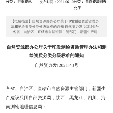
分类： 行业资讯
分类： 自然资源部办
发布时间：2021-06-10
我
公厅
们
【概要描述】自然资源部办公厅关于印发测绘资质管理办
资
法和测绘资质分类分级标准的通知 自然资办发[2021]43号
质
各省、自治区、直辖市自然资源主管部门，新疆生产建设
荣
兵团自然资源局，陕西、黑龙江、四川、海南测绘地理信
誉
息局： 为进一步落实党中央、国务院“放管服”改革要
自然
资源部办公厅关于印发测绘资质管理办法和测
求，促进地理信息产业发展，维护国家地理信息安全，根
据《中华人民共和国测绘法》《中华人民共和国行政许可
主
绘资质分类分级标准的通知
法》等，现将修订后的《测绘资质管理办法》和《测绘资
营
质分类分级标准》予以印发，自2021年7月1日起施行。原
自然资办发[2021]43号
业
国家测绘地理信息局2014年7月1日发布的《关于印发测绘
务
资质管理规定和测绘资质分级标准的通知》（国测管发〔2
014〕31号）同时废止。 自然资源部办公厅
项
2021年6月7日 测绘资质管理办法
各省、自治区、直辖市自然资源主管部门，新疆生
目
一、在中华人民共和国领域和中华人民共和国管辖的其
案
他海域从事测绘活动的单位，应当依照本办法的规定取得
产建设兵团自然资源局，陕西、黑龙江、四川、海
测绘资质证书，并在测绘资质等级许可的专业类别和作业
例
南测绘地理信息局：
限制范围内从事测绘活动。 二、测绘资质分为甲、乙
两个等级。 测绘资质的专业类别分为大地测量、测绘