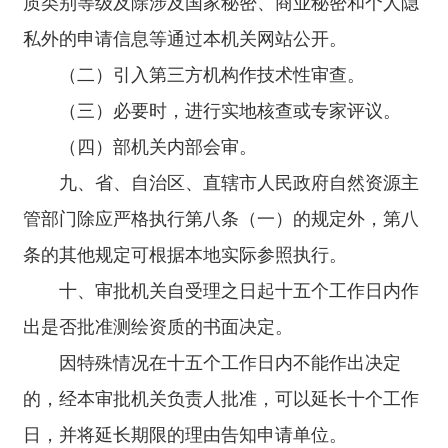
质类别等级及除涉及国家秘密、商业秘密和个人隐
书。 （二）符合专业标准规定的专业技术人员身份证
及依法缴纳社会保险的材料,退休的专业技术人员的退休材
私外的申请信息等通过本机关网站公开。
料和劳务合同；测绘专业技术人员的学历证书和职称证
书，测绘相关专业技术人员的学历证书或职称证书。
（二）引入第三方机构作技术性审查。
（三）符合专业标准规定的技术装备的所有权材料。
（四）符合通用标准规定的材料。 （五）申请甲级测
（三）必要时，进行实地核查或专家评议。
绘资质的，应当提供符合专业标准规定的测绘业绩材料。
（四）部机关内部会审。
三、对在本标准实施前测绘单位已有的用于申请测绘
资质的专业技术人员，在不离开本单位的前提下，实行“老
九、省、自治区、直辖市人民政府自然资源主
人老办法”，原有专业和职称等级继续有效。没有测绘专业
高级职称的注册测绘师可以计入中级测绘专业技术人员。
管部门除应严格执行第八条（一）的规定外，第八
条的其他规定可根据本地实际参照执行。
十、审批机关自受理之日起十五个工作日内作
出是否批准测绘资质的书面决定。
因特殊情况在十五个工作日内不能作出决定
的，经本审批机关负责人批准，可以延长十个工作
日，并将延长期限的理由告知申请单位。