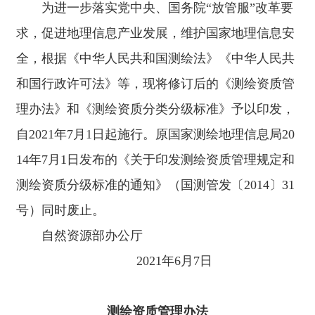
新
为进一步落实党中央、国务院“放管服”改革要
航空摄影、摄影测量与遥感、od网页版入口,OD（中国）官
闻
方 、海洋测绘、界线与不动产测绘、地理信息系统工程、
求，促进地理信息产业发展，维护国家地理信息安
动
地图编制、导航电子地图制作、互联网地图服务。
态
三、导航电子地图制作甲级测绘资质的审批和管理，由自
全，根据《中华人民共和国测绘法》《中华人民共
然资源部负责。 前款规定以外的测绘资质的审批和管
和国行政许可法》等，现将修订后的《测绘资质管
理，由省、自治区、直辖市人民政府自然资源主管部门负
员
责。 四、审批机关应当将申请测绘资质的方式、依
工
理办法》和《测绘资质分类分级标准》予以印发，
据、条件、程序、期限、材料目录、审批结果等向社会公
天
开。 五、申请测绘资质的单位应当符合下列条件：
自2021年7月1日起施行。原国家测绘地理信息局20
地
（一）有法人资格； （二）有与从事的测绘活动相
14年7月1日发布的《关于印发测绘资质管理规定和
适应的测绘专业技术人员和测绘相关专业技术人员；
人
（三）有与从事的测绘活动相适应的技术装备和设施；
测绘资质分级标准的通知》（国测管发〔2014〕31
才
（四）有健全的技术和质量保证体系、安全保障措施、
招
信息安全保密管理制度以及测绘成果和资料档案管理制
号）同时废止。
度。 测绘资质等级专业类别的申请条件和申请材料的
聘
具体要求，由《测绘资质分类分级标准》规定。 六、
自然资源部办公厅
省、自治区、直辖市人民政府自然资源主管部门可以根据
od
2021年6月7日
本地实际，适当提高测绘资质分类分级标准中的专业技术
网
人员、技术装备的数量要求，并于发布之日起三十日内报
页
送自然资源部备案。 七、审批机关对申请单位提出的
版
测绘资质申请，应当根据下列情形分别作出处理:
测绘资质管理办法