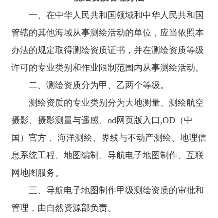
入
（一）申请材料齐全并符合法定形式的，应当决定受理并
口,
一、在中华人民共和国领域和中华人民共和国
出具受理通知书； （二）申请材料不齐全或者不符合
O
法定形式的，应当当场或者在五个工作日内一次告知申请
管辖的其他海域从事测绘活动的单位，应当依照本
D
单位需要补正的全部内容，逾期不告知的，自收到申请材
（中
料之日起即为受理; （三）申请事项依法不属于本审批
办法的规定取得测绘资质证书，并在测绘资质等级
国）
机关职责范围的，应当即时作出不予受理的决定，并告知
申请单位向有关审批机关申请。 八、对导航电子地图
官
许可的专业类别和作业限制范围内从事测绘活动。
制作甲级测绘资质的审批，自然资源部将通过网上受理，
方
二、测绘资质分为甲、乙两个等级。
并采用以下方式对申请材料进行审查： （一）将申请
单位的基本信息、所申请测绘资质类别等级及除涉及国家
测绘资质的专业类别分为大地测量、测绘航空
秘密、商业秘密和个人隐私外的申请信息等通过本机关网
站公开。 （二）引入第三方机构作技术性审查。
摄影、摄影测量与遥感、od网页版入口,OD（中
（三）必要时，进行实地核查或专家评议。 （四）部
国）官方 、海洋测绘、界线与不动产测绘、地理信
机关内部会审。 九、省、自治区、直辖市人民政府自
然资源主管部门除应严格执行第八条（一）的规定外，第
息系统工程、地图编制、导航电子地图制作、互联
八条的其他规定可根据本地实际参照执行。 十、审批
机关自受理之日起十五个工作日内作出是否批准测绘资质
网地图服务。
的书面决定。 因特殊情况在十五个工作日内不能作出
决定的，经本审批机关负责人批准，可以延长十个工作
三、导航电子地图制作甲级测绘资质的审批和
日，并将延长期限的理由告知申请单位。 十一、审批
管理，由自然资源部负责。
机关作出批准测绘资质决定的，应当自作出决定之日起十