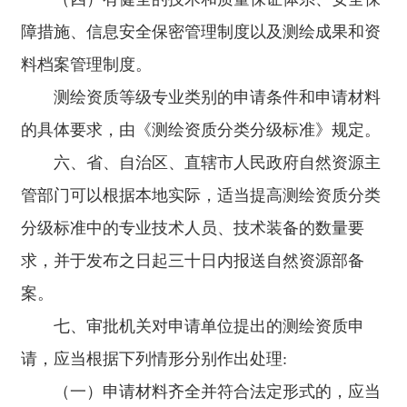
更专业技术人员或者技术装备的，应当在三十日内通过全
障措施、信息安全保密管理制度以及测绘成果和资
国测绘资质管理信息系统申请更新有关信息。 十九、
测绘单位应当按照规定，定期在全国测绘资质管理信息系
料档案管理制度。
统中报送测绘项目清单。 二十、县级以上人民政府自
然资源主管部门应当建立健全随机抽查机制，依法对测绘
测绘资质等级专业类别的申请条件和申请材料
单位的安全保障措施、信息安全保密管理制度、测绘成果
的具体要求，由《测绘资质分类分级标准》规定。
和资料档案管理制度、技术和质量保证体系、专业技术人
员、技术装备等测绘资质情况进行检查，并将抽查结果向
六、省、自治区、直辖市人民政府自然资源主
社会公布。 县级以上人民政府自然资源主管部门应当
合理确定随机抽查比例;对于投诉举报多、有相关不良信用
管部门可以根据本地实际，适当提高测绘资质分类
记录的测绘单位，可以加大抽查比例和频次。 二十
一、县级以上人民政府自然资源主管部门应当加强测绘单
分级标准中的专业技术人员、技术装备的数量要
位信用体系建设，及时将随机抽查结果纳入测绘单位信用
求，并于发布之日起三十日内报送自然资源部备
记录，依法将测绘单位信用信息予以公示。 测绘单位
在测绘行业信用惩戒期内不得申请晋升测绘资质等级和增
案。
加专业类别。 二十二、申请测绘资质的单位违反本办
法规定，隐瞒有关情况或者提供虚假材料申请测绘资质
七、审批机关对申请单位提出的测绘资质申
的，审批机关应当依照《中华人民共和国行政许可法》第
请，应当根据下列情形分别作出处理:
七十八条的规定作出不予受理的决定或者不予批准的决
定，并给予警告，纳入测绘单位信用记录予以公示。该单
（一）申请材料齐全并符合法定形式的，应当
位在一年内再次申请测绘资质的，审批机关不予受理。