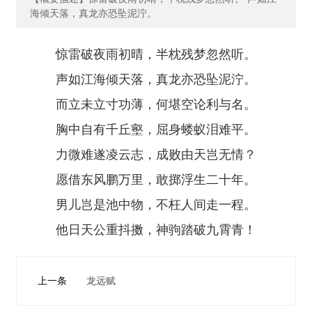
海倾天落，真龙亦恐坠泥泞。
我
们
惊雷破夜雨初晴，半枕残梦忽然听。
资
声如江海倾天落，真龙亦恐坠泥泞。
质
荣
而立未立寸功薄，何堪空论利与名。
誉
胸中自有千丘壑，屈身蝼蚁泪难平。
主
力微难遂凌云志，成败由天岂无情？
营
愿借东风鹏万里，敢掷浮生二十年。
业
务
男儿岂是池中物，不枉人间走一程。
他日天公重抖擞，神驹踏破九霄青！
项
目
案
例
上一条
龙远赋