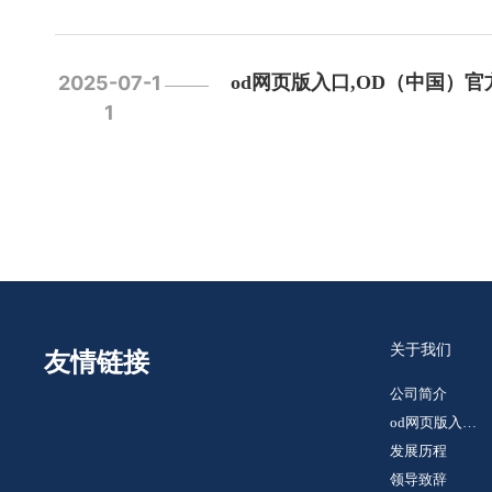
2025-07-1
od网页版入口,OD（中国）官方 
1
关于我们
友情链接
公司简介
od网页版入口,
OD（中国）
发展历程
官方
领导致辞